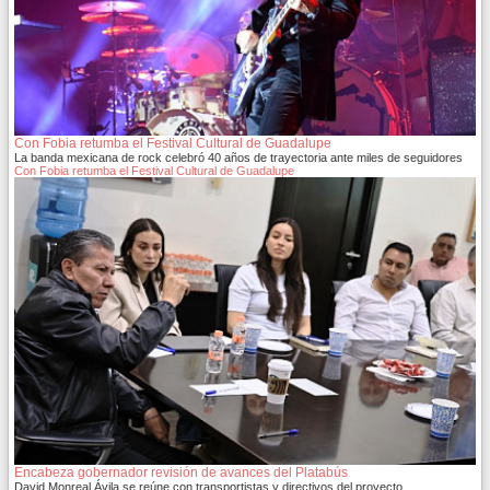
Con Fobia retumba el Festival Cultural de Guadalupe
La banda mexicana de rock celebró 40 años de trayectoria ante miles de seguidores
Con Fobia retumba el Festival Cultural de Guadalupe
Encabeza gobernador revisión de avances del Platabús
David Monreal Ávila se reúne con transportistas y directivos del proyecto