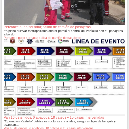
Percance pudo ser fatal; salida de camión de pasajeros
En pleno bulevar metropolitamo chofer perdió el control del vehículo con 40 pasajeros
a bordo
Percance pudo ser fatal; salida de camión de pasajeros
Van 16 detenidos, 6 abatidos, 18 cateos y 15 casas intervenidas
"Operación Rastrillo" debilita estructuras criminales; aseguran tigre de bengala y
avanzan…
Van 16 detenidos, 6 abatidos, 18 cateos y 15 casas intervenidas