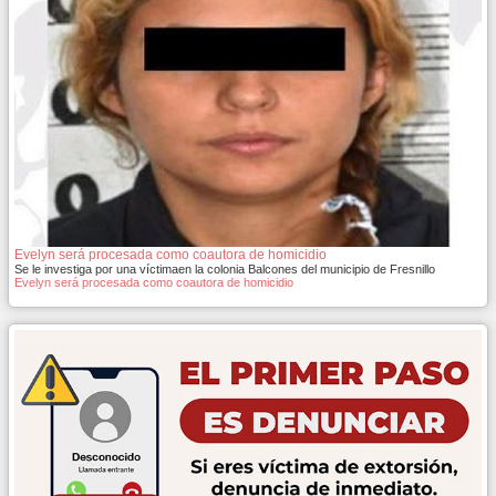
Evelyn será procesada como coautora de homicidio
Se le investiga por una víctimaen la colonia Balcones del municipio de Fresnillo
Evelyn será procesada como coautora de homicidio