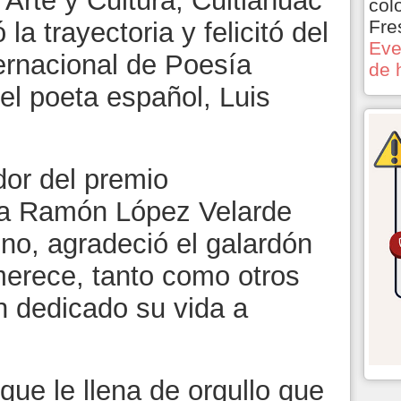
Arte y Cultura, Cuitláhuac
col
Fre
a trayectoria y felicitó del
Eve
ernacional de Poesía
de 
l poeta español, Luis
dor del premio
ía Ramón López Velarde
no, agradeció el galardón
erece, tanto como otros
 dedicado su vida a
ue le llena de orgullo que