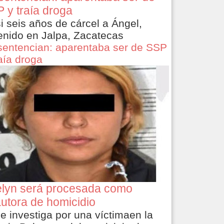
 y traía droga
i seis años de cárcel a Ángel,
enido en Jalpa, Zacatecas
sentencian: aparentaba ser de SSP
raía droga
lyn será procesada como
utora de homicidio
le investiga por una víctimaen la