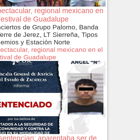
ectacular, regional mexicano en
Festival de Guadalupe
ciertos de Grupo Palomo, Banda
Terre de Jerez, LT Sierreña, Tipos
emios y Estación Norte
ectacular, regional mexicano en el
tival de Guadalupe
sentencian: aparentaba ser de