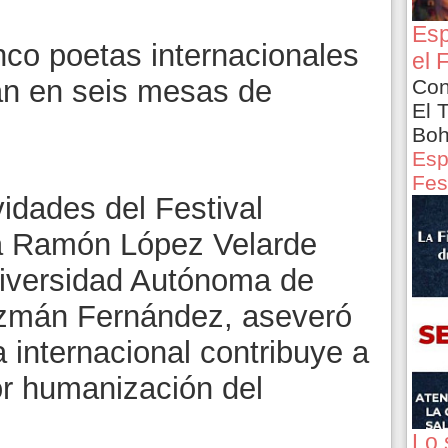
Esp
nco poetas internacionales
el 
rán en seis mesas de
Con
El 
Boh
Esp
Fes
idades del Festival
ía Ramón López Velarde
Universidad Autónoma de
zmán Fernández, aseveró
a internacional contribuye a
r humanización del
Lo 