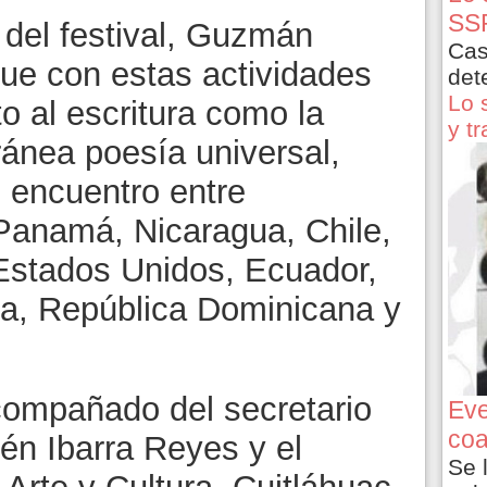
SSP
o del festival, Guzmán
Cas
ue con estas actividades
det
Lo 
o al escritura como la
y t
ránea poesía universal,
 encuentro entre
Panamá, Nicaragua, Chile,
Estados Unidos, Ecuador,
ia, República Dominicana y
acompañado del secretario
Eve
coa
én Ibarra Reyes y el
Se 