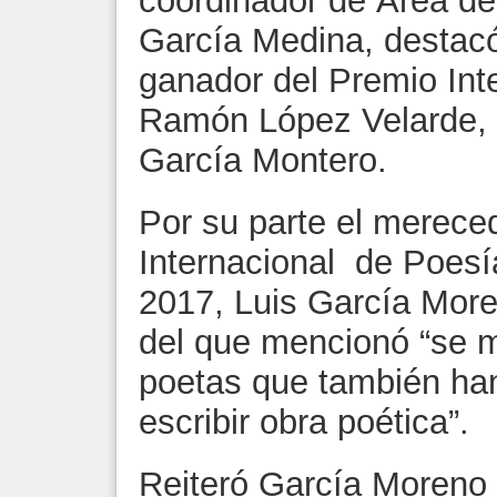
coordinador de Área de 
García Medina, destacó l
ganador del Premio Int
Ramón López Velarde, e
García Montero.
Por su parte el merece
Internacional de Poes
2017, Luis García More
del que mencionó “se m
poetas que también han
escribir obra poética”.
Reiteró García Moreno q