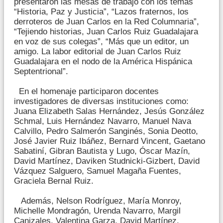
presentaron las mesas de trabajo con los temas
“Historia, Paz y Justicia”, “Lazos fraternos, los
derroteros de Juan Carlos en la Red Columnaria”,
“Tejiendo historias, Juan Carlos Ruiz Guadalajara
en voz de sus colegas”, “Más que un editor, un
amigo. La labor editorial de Juan Carlos Ruiz
Guadalajara en el nodo de la América Hispánica
Septentrional”.
En el homenaje participaron docentes
investigadores de diversas instituciones como:
Juana Elizabeth Salas Hernández, Jesús González
Schmal, Luis Hernández Navarro, Manuel Nava
Calvillo, Pedro Salmerón Sanginés, Sonia Deotto,
José Javier Ruiz Ibáñez, Bernard Vincent, Gaetano
Sabatiní, Gibran Bautista y Lugo, Óscar Mazín,
David Martínez, Daviken Studnicki-Gizbert, David
Vázquez Salguero, Samuel Magaña Fuentes,
Graciela Bernal Ruiz.
Además, Nelson Rodríguez, María Monroy,
Michelle Mondragón, Urenda Navarro, Margil
Canizales, Valentina Garza, David Martínez.