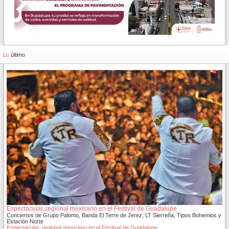
Lo
último
Espectacular, regional mexicano en el Festival de Guadalupe
Conciertos de Grupo Palomo, Banda El Terre de Jerez, LT Sierreña, Tipos Bohemios y
Estación Norte
Espectacular, regional mexicano en el Festival de Guadalupe