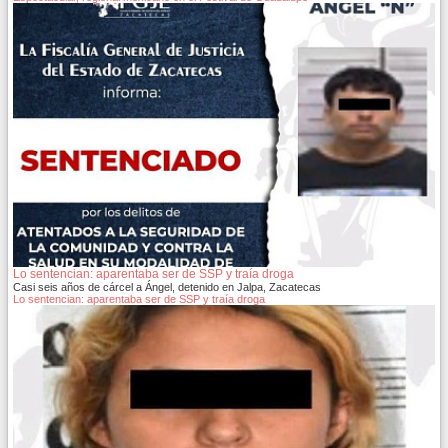
Lo sentencian: aparentaba ser de SSP y traía droga
Casi seis años de cárcel a Ángel, detenido en Jalpa, Zacatecas
Lo sentencian: aparentaba ser de SSP y traía droga