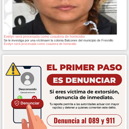
Evelyn será procesada como coautora de homicidio
Se le investiga por una víctimaen la colonia Balcones del municipio de Fresnillo
Evelyn será procesada como coautora de homicidio