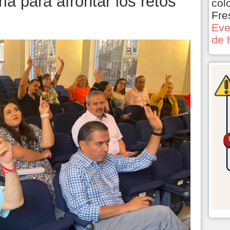
ia para afrontar los retos
col
Fre
Eve
de 