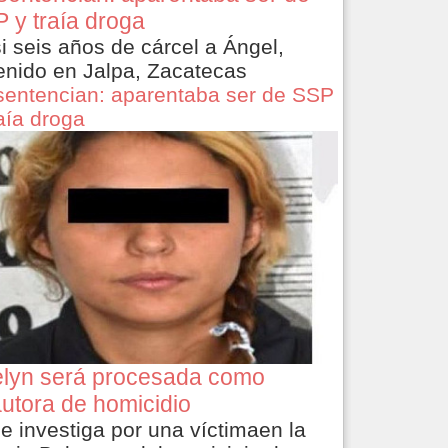
 y traía droga
i seis años de cárcel a Ángel,
enido en Jalpa, Zacatecas
sentencian: aparentaba ser de SSP
raía droga
lyn será procesada como
utora de homicidio
le investiga por una víctimaen la