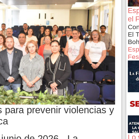
Esp
el 
Con
El 
Boh
Esp
Fes
s para prevenir violencias y
ica
Lo 
junio de 2026.- La