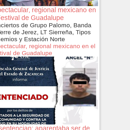
ectacular, regional mexicano en
Festival de Guadalupe
ciertos de Grupo Palomo, Banda
Terre de Jerez, LT Sierreña, Tipos
emios y Estación Norte
ectacular, regional mexicano en el
tival de Guadalupe
sentencian: aparentaba ser de