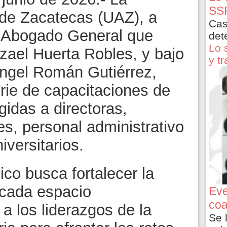
SSP
de Zacatecas (UAZ), a
Cas
el Abogado General que
det
Lo 
ael Huerta Robles, y bajo
y t
Ángel Román Gutiérrez,
ie de capacitaciones de
igidas a directoras,
es, personal administrativo
versitarios.
co busca fortalecer la
 cada espacio
Eve
coa
 a los liderazgos de la
Se 