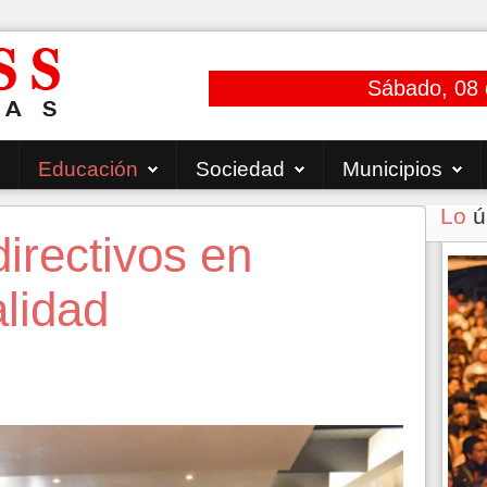
Sábado, 08 
Educación
Sociedad
Municipios
Lo
ú
irectivos en
alidad