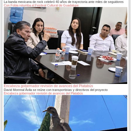
La banda mexicana de rock celebró 40 años de trayectoria ante miles de seguidores
Con Fobia retumba el Festival Cultural de Guadalupe
Encabeza gobernador revisión de avances del Platabús
David Monreal Ávila se reúne con transportistas y directivos del proyecto
Encabeza gobernador revisión de avances del Platabús