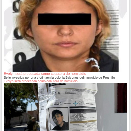
Evelyn será procesada como coautora de homicidio
Se le investiga por una víctimaen la colonia Balcones del municipio de Fresnillo
Evelyn será procesada como coautora de homicidio