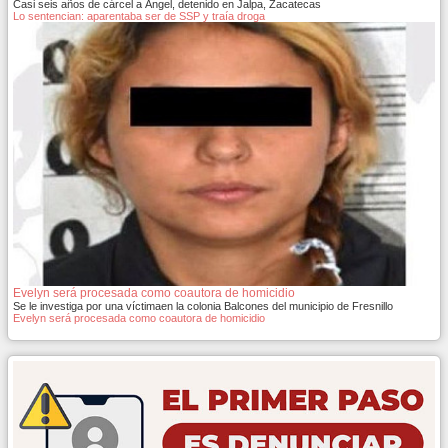
Casi seis años de cárcel a Ángel, detenido en Jalpa, Zacatecas
Lo sentencian: aparentaba ser de SSP y traía droga
Evelyn será procesada como coautora de homicidio
Se le investiga por una víctimaen la colonia Balcones del municipio de Fresnillo
Evelyn será procesada como coautora de homicidio