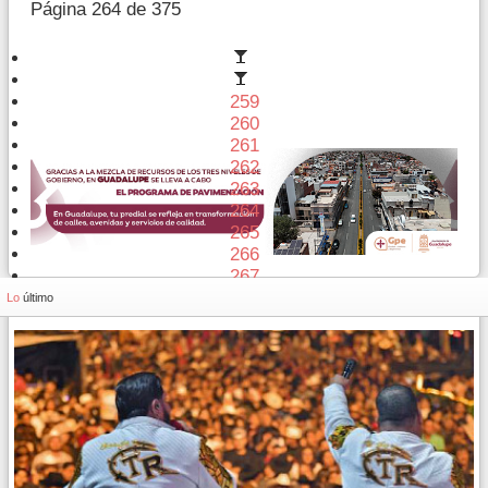
Página 264 de 375
259
260
261
262
263
264
265
266
267
268
Lo
último