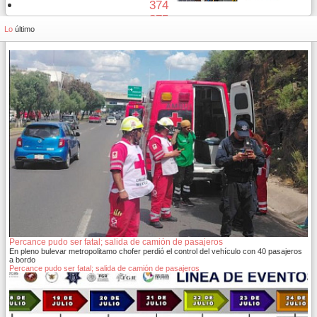
374
375
Lo
último
Percance pudo ser fatal; salida de camión de pasajeros
En pleno bulevar metropolitamo chofer perdió el control del vehículo con 40 pasajeros
a bordo
Percance pudo ser fatal; salida de camión de pasajeros