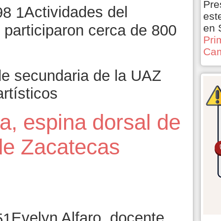
Pre
Actividades del
est
 participaron cerca de 800
en 
Pri
Cam
de secundaria de la UAZ
rtísticos
ta, espina dorsal de
 de Zacatecas
Evelyn Alfaro, docente