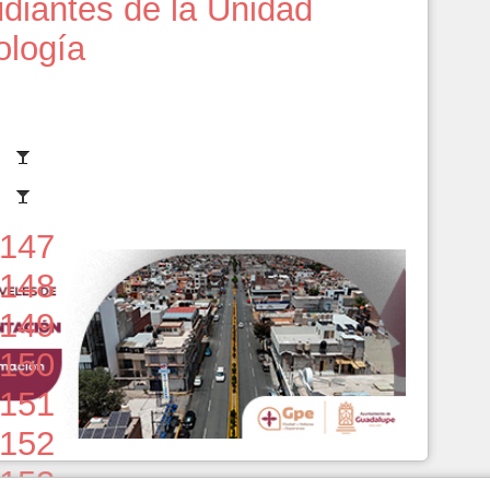
diantes de la Unidad
ología
147
148
149
150
151
152
153