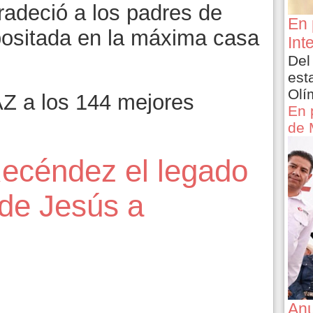
adeció a los padres de
En 
epositada en la máxima casa
Int
Del
est
Olí
Z a los 144 mejores
En 
de 
ecéndez el legado
de Jesús a
Anu