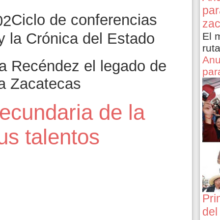
par
Ciclo de conferencias
zac
y la Crónica del Estado
El 
rut
Anu
a Recéndez el legado de
par
a Zacatecas
ecundaria de la
s talentos
Pri
del