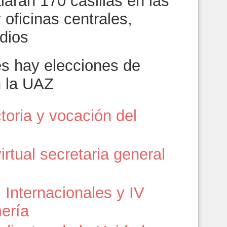
alarán 170 casillas en las
oficinas centrales,
dios
s hay elecciones de
n la UAZ
oria y vocación del
virtual secretaria general
 Internacionales y IV
ería