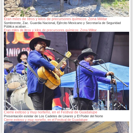
Eran miles de litros y kilos de precursores químicos: Zona Militar
Sombrerete, Zac. Guardia Nacional, Ejército Mexicano y Secretaría de Seguridad
Pública acaban…
Eran miles de litros y kilos de precursores químicos: Zona Militar
Cierre exitoso y muy norteño, en el Festival de Guadalupe
Presentación estelar de Los Cadetes de Linares y El Poder del Norte
Cierre exitoso y muy norteño, en el Festival de Guadalupe