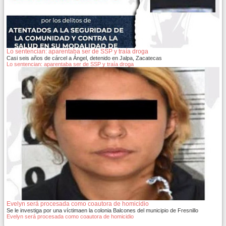
Lo sentencian: aparentaba ser de SSP y traía droga
Casi seis años de cárcel a Ángel, detenido en Jalpa, Zacatecas
Lo sentencian: aparentaba ser de SSP y traía droga
Evelyn será procesada como coautora de homicidio
Se le investiga por una víctimaen la colonia Balcones del municipio de Fresnillo
Evelyn será procesada como coautora de homicidio