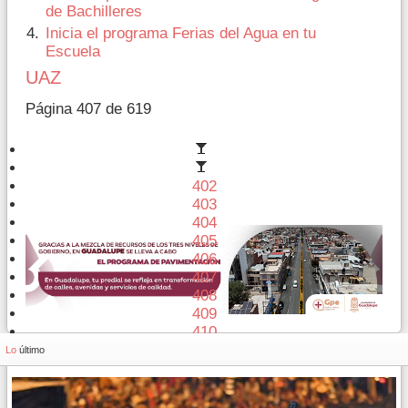
de Bachilleres
Inicia el programa Ferias del Agua en tu
Escuela
UAZ
Página 407 de 619
402
403
404
405
406
407
408
409
410
411
Lo
último