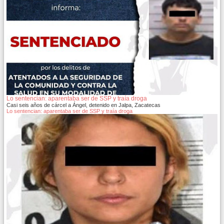
Lo sentencian: aparentaba ser de SSP y traía droga
Casi seis años de cárcel a Ángel, detenido en Jalpa, Zacatecas
Lo sentencian: aparentaba ser de SSP y traía droga