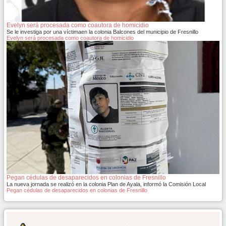
Evelyn será procesada como coautora de homicidio
Se le investiga por una víctimaen la colonia Balcones del municipio de Fresnillo
Evelyn será procesada como coautora de homicidio
Pegan cédulas de desaparecidos en colonias de Fresnillo
La nueva jornada se realizó en la colonia Plan de Ayala, informó la Comisión Local
Pegan cédulas de desaparecidos en colonias de Fresnillo