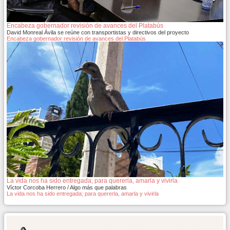
Encabeza gobernador revisión de avances del Platabús
David Monreal Ávila se reúne con transportistas y directivos del proyecto
Encabeza gobernador revisión de avances del Platabús
La vida nos ha sido entregada; para quererla, amarla y vivirla
Víctor Corcoba Herrero / Algo más que palabras
La vida nos ha sido entregada; para quererla, amarla y vivirla