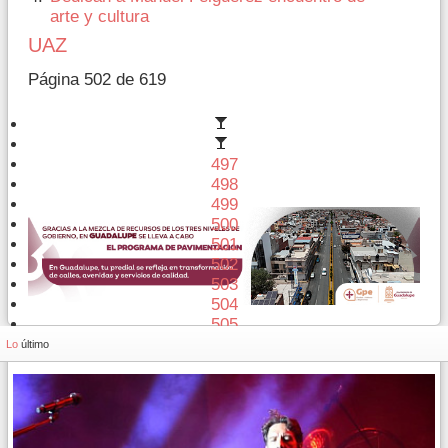
arte y cultura
UAZ
Página 502 de 619
497
498
499
500
501
502
503
504
505
506
Lo
último