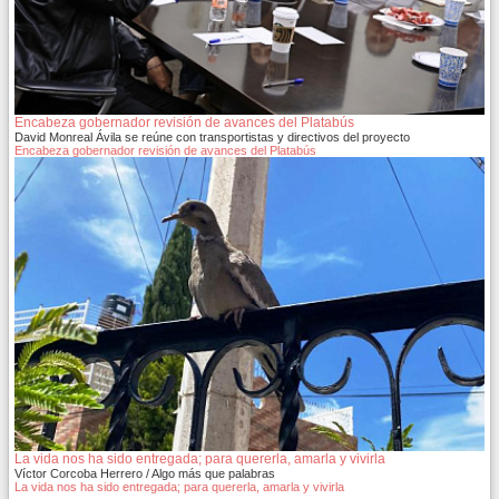
Encabeza gobernador revisión de avances del Platabús
David Monreal Ávila se reúne con transportistas y directivos del proyecto
Encabeza gobernador revisión de avances del Platabús
La vida nos ha sido entregada; para quererla, amarla y vivirla
Víctor Corcoba Herrero / Algo más que palabras
La vida nos ha sido entregada; para quererla, amarla y vivirla