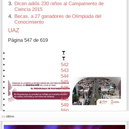
Dicen adiós 230 niños al Campamento de
Ciencia 2015
Becas, a 27 ganadores de Olimpiada del
Conocimiento
UAZ
Página 547 de 619
542
543
544
545
546
547
548
549
550
551
Lo
último