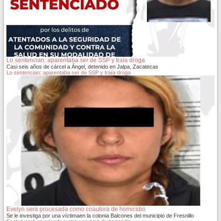
Lo sentencian: aparentaba ser de SSP y traía droga
Casi seis años de cárcel a Ángel, detenido en Jalpa, Zacatecas
Lo sentencian: aparentaba ser de SSP y traía droga
Evelyn será procesada como coautora de homicidio
Se le investiga por una víctimaen la colonia Balcones del municipio de Fresnillo