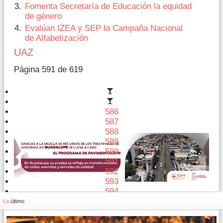
Fomenta Secretaría de Educación la equidad
de género
Evalúan IZEA y SEP la Campaña Nacional
de Alfabetización
UAZ
Página 591 de 619
586
587
588
589
590
591
592
593
594
595
Lo
último