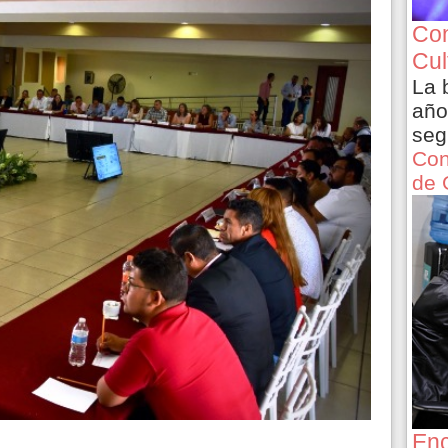
Con
Cul
La 
año
seg
Con
de 
Enc