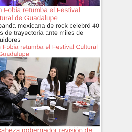
 Fobia retumba el Festival
tural de Guadalupe
banda mexicana de rock celebró 40
s de trayectoria ante miles de
uidores
 Fobia retumba el Festival Cultural
Guadalupe
abeza gobernador revisión de