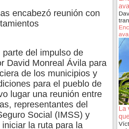
ava
zas encabezó reunión con
Dav
tra
ntamientos
Enc
ava
parte del impulso de
r David Monreal Ávila para
nciera de los municipios y
diciones para el pueblo de
vo lugar una reunión entre
as, representantes del
La 
 Seguro Social (IMSS) y
que
iniciar la ruta para la
Víc