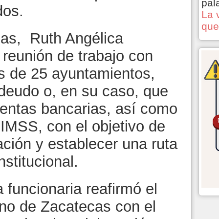
pal
dos.
La 
que
zas, Ruth Angélica
 reunión de trabajo con
s de 25 ayuntamientos,
deudo o, en su caso, que
uentas bancarias, así como
 IMSS, con el objetivo de
ación y establecer una ruta
stitucional.
 funcionaria reafirmó el
no de Zacatecas con el