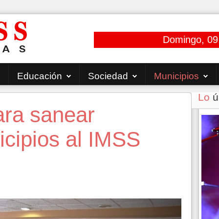
Domingo, 09
Educación
Sociedad
Municipios
Lo
ú
ara sanear
cipios al IMSS