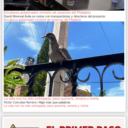
Encabeza gobernador revisión de avances del Platabús
David Monreal Ávila se reúne con transportistas y directivos del proyecto
Encabeza gobernador revisión de avances del Platabús
La vida nos ha sido entregada; para quererla, amarla y vivirla
Víctor Corcoba Herrero / Algo más que palabras
La vida nos ha sido entregada; para quererla, amarla y vivirla