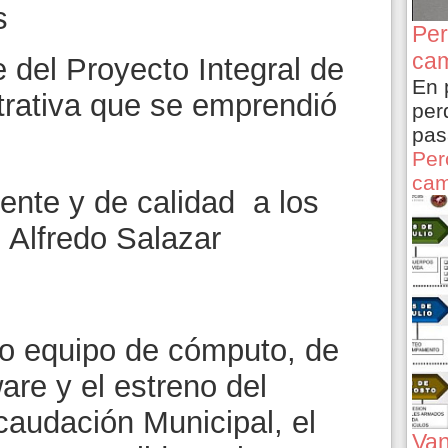
s
Per
cam
 del Proyecto Integral de
En 
rativa que se emprendió
per
pas
Per
cam
iente y de calidad a los
: Alfredo Salazar
vo equipo de cómputo, de
are y el estreno del
caudación Municipal, el
Van