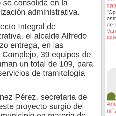
 se consolida en la
cat
ización administrativa.
"Op
est
de 
ecto Integral de
Van
ativa, el alcalde Alfredo
cat
zo entrega, en las
o Complejo, 39 equipos de
man un total de 109, para
servicios de tramitología
nez Pérez, secretaria de
Anu
este proyecto surgió del
niñ
 municipio en materia de