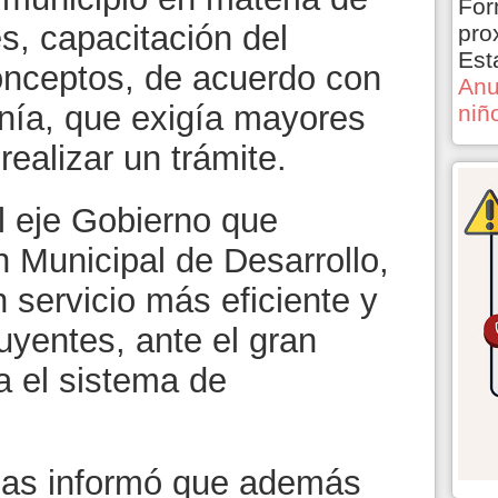
For
es, capacitación del
pro
Est
conceptos, de acuerdo con
Anu
nía, que exigía mayores
niñ
realizar un trámite.
l eje Gobierno que
 Municipal de Desarrollo,
n servicio más eficiente y
buyentes, ante el gran
 el sistema de
nzas informó que además