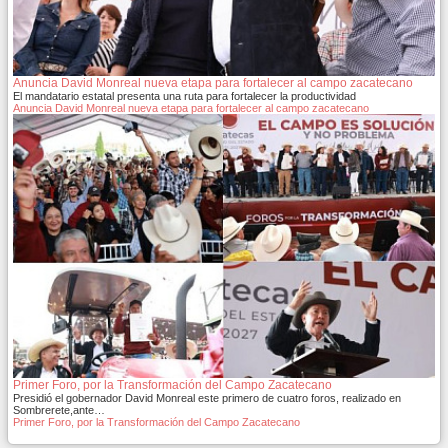
Anuncia David Monreal nueva etapa para fortalecer al campo zacatecano
El mandatario estatal presenta una ruta para fortalecer la productividad
Anuncia David Monreal nueva etapa para fortalecer al campo zacatecano
Primer Foro, por la Transformación del Campo Zacatecano
Presidió el gobernador David Monreal este primero de cuatro foros, realizado en
Sombrerete,ante…
Primer Foro, por la Transformación del Campo Zacatecano