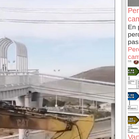
Per
cam
En 
per
pas
Per
cam
Van