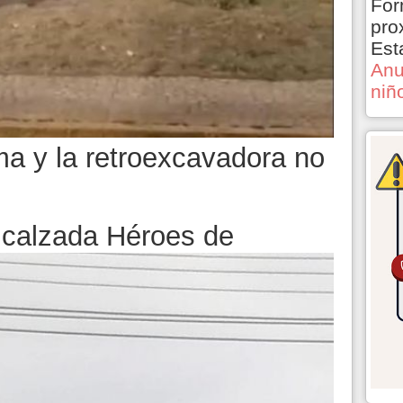
For
pro
Est
Anu
niñ
rma y la retroexcavadora no
n calzada Héroes de