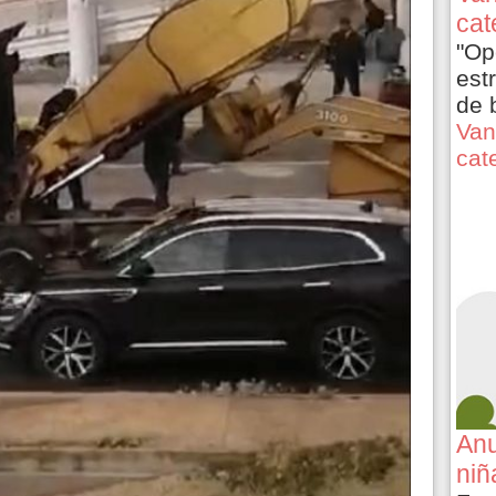
cat
"Op
est
de 
Van
cat
Anu
niñ