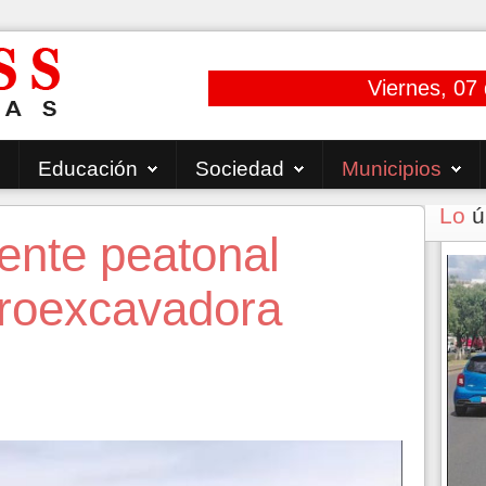
Viernes, 07
Educación
Sociedad
Municipios
Lo
ú
ente peatonal
troexcavadora