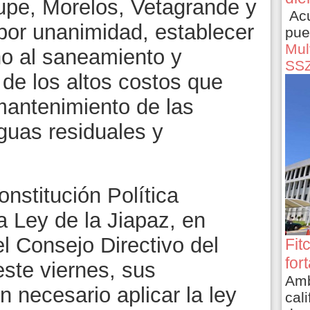
upe, Morelos, Vetagrande y
Acu
por unanimidad, establecer
pue
Mult
ho al saneamiento y
SS
 de los altos costos que
mantenimiento de las
guas residuales y
nstitución Política
la Ley de la Jiapaz, en
el Consejo Directivo del
Fit
for
ste viernes, sus
Amb
n necesario aplicar la ley
cali