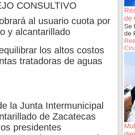
EJO CONSULTIVO
Rea
de 
obrará al usuario cuota por
Se 
 y alcantarillado
de 
Rea
Cir
equilibrar los altos costos
antas tratadoras de aguas
e la Junta Intermunicipal
ntarillado de Zacatecas
Mul
 los presidentes
die