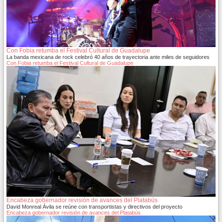
Con Fobia retumba el Festival Cultural de Guadalupe
La banda mexicana de rock celebró 40 años de trayectoria ante miles de seguidores
Con Fobia retumba el Festival Cultural de Guadalupe
Encabeza gobernador revisión de avances del Platabús
David Monreal Ávila se reúne con transportistas y directivos del proyecto
Encabeza gobernador revisión de avances del Platabús