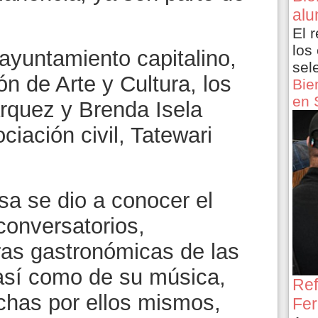
alu
El 
los
ayuntamiento capitalino,
sel
ón de Arte y Cultura, los
Bie
en 
rquez y Brenda Isela
ciación civil, Tatewari
sa se dio a conocer el
conversatorios,
as gastronómicas de las
 así como de su música,
Ref
chas por ellos mismos,
Fer