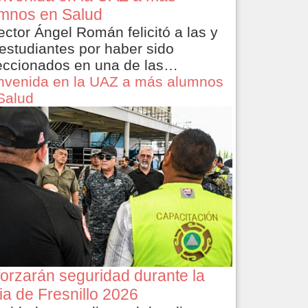
mnos en Salud
rector Ángel Román felicitó a las y
 estudiantes por haber sido
eccionados en una de las…
nvenida en la UAZ a más alumnos
Salud
orzarán seguridad durante la
ia de Fresnillo 2026