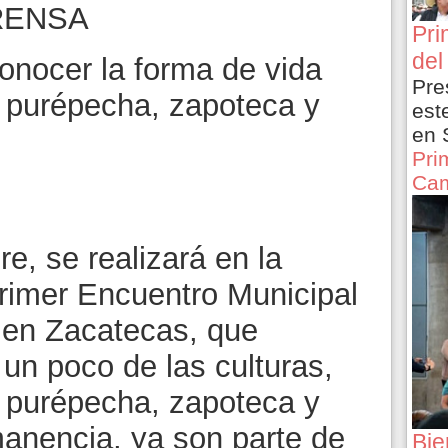
RENSA
Pri
del
onocer la forma de vida
Pre
a, purépecha, zapoteca y
est
en 
Pri
Cam
e, se realizará en la
Primer Encuentro Municipal
s en Zacatecas, que
 un poco de las culturas,
a, purépecha, zapoteca y
anencia, ya son parte de
Bie