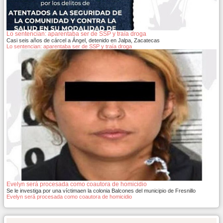
Lo sentencian: aparentaba ser de SSP y traía droga
Casi seis años de cárcel a Ángel, detenido en Jalpa, Zacatecas
Lo sentencian: aparentaba ser de SSP y traía droga
Evelyn será procesada como coautora de homicidio
Se le investiga por una víctimaen la colonia Balcones del municipio de Fresnillo
Evelyn será procesada como coautora de homicidio