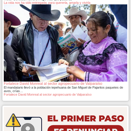
La vida nos ha sido entregada; para quererla, amarla y vivirla
Fortalece David Monreal al sector agropecuario de Valparaíso
El mandatario llevó a la población tepehuana de San Miguel de Pajaritos paquetes de
aves, crías…
Fortalece David Monreal al sector agropecuario de Valparaíso