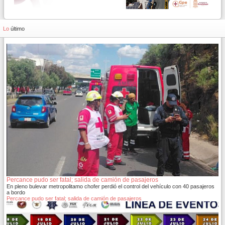
Lo
último
Percance pudo ser fatal; salida de camión de pasajeros
En pleno bulevar metropolitamo chofer perdió el control del vehículo con 40 pasajeros
a bordo
Percance pudo ser fatal; salida de camión de pasajeros