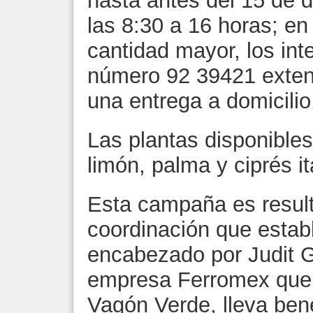
hasta antes del 15 de d
las 8:30 a 16 horas; e
cantidad mayor, los int
número 92 39421 exten
una entrega a domicilio
Las plantas disponible
limón, palma y ciprés it
Esta campaña es result
coordinación que establ
encabezado por Judit G
empresa Ferromex que,
Vagón Verde, lleva ben