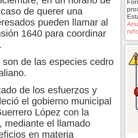
iciembre, en un horario de
For
pro
n caso de querer una
Est
eresados pueden llamar al
Anu
niñ
sión 1640 para coordinar
.
s son de las especies cedro
aliano.
ado de los esfuerzos y
eció el gobierno municipal
uerrero López con la
 mediante el llamado
eficios en materia