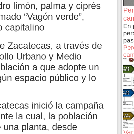
ro limón, palma y ciprés
Per
lamado “Vagón verde”,
cam
 capitalino
En 
per
pas
de Zacatecas, a través de
Per
cam
rollo Urbano y Medio
oblación a que adopte un
lgún espacio público y lo
atecas inició la campaña
te la cual, la población
 una planta, desde
Van