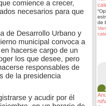
 que comience a crecer,
cat
idados necesarios para que
"Op
est
de 
Van
ía de Desarrollo Urbano y
cat
ierno municipal convoca a
a en hacerse cargo de un
oger los que desee, pero
hacerse responsables de
es de la presidencia
Anu
gistrarse y acudir por él
niñ