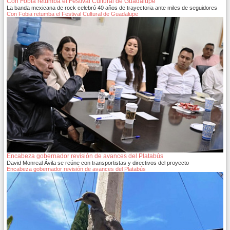
Con Fobia retumba el Festival Cultural de Guadalupe
La banda mexicana de rock celebró 40 años de trayectoria ante miles de seguidores
Con Fobia retumba el Festival Cultural de Guadalupe
Encabeza gobernador revisión de avances del Platabús
David Monreal Ávila se reúne con transportistas y directivos del proyecto
Encabeza gobernador revisión de avances del Platabús