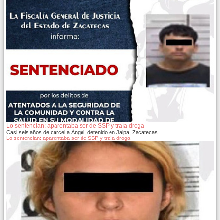
Lo sentencian: aparentaba ser de SSP y traía droga
Casi seis años de cárcel a Ángel, detenido en Jalpa, Zacatecas
Lo sentencian: aparentaba ser de SSP y traía droga