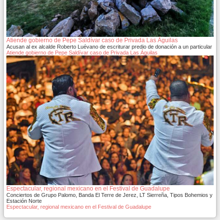
Atiende gobierno de Pepe Saldívar caso de Privada Las Águilas
Acusan al ex alcalde Roberto Luévano de escriturar predio de donación a un particular
Atiende gobierno de Pepe Saldívar caso de Privada Las Águilas
Espectacular, regional mexicano en el Festival de Guadalupe
Conciertos de Grupo Palomo, Banda El Terre de Jerez, LT Sierreña, Tipos Bohemios y
Estación Norte
Espectacular, regional mexicano en el Festival de Guadalupe