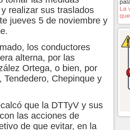
pal
 y realizar sus traslados
La 
que
te jueves 5 de noviembre y
e.
rmado, los conductores
era alterna, por las
ález Ortega, o bien, por
r, Tendedero, Chepinque y
recalcó que la DTTyV y sus
con las acciones de
etivo de que evitar, en la