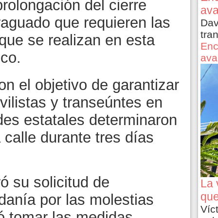
prolongación del cierre
ava
raguado que requieren las
Dav
tra
 que se realizan en esta
Enc
ico.
ava
on el objetivo de garantizar
ilistas y transeúntes en
des estatales determinaron
a calle durante tres días
ó su solicitud de
La 
que
danía por las molestias
Víc
 tomar las medidas