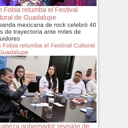
 Fobia retumba el Festival
tural de Guadalupe
banda mexicana de rock celebró 40
s de trayectoria ante miles de
uidores
 Fobia retumba el Festival Cultural
Guadalupe
abeza gobernador revisión de