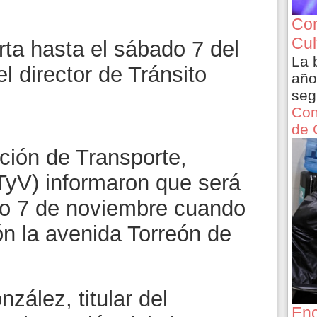
s
Con
Cul
rta hasta el sábado 7 del
La 
l director de Tránsito
año
seg
Con
de 
ción de Transporte,
TTyV) informaron que será
do 7 de noviembre cuando
ión la avenida Torreón de
zález, titular del
Enc