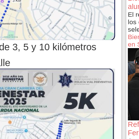
alu
El 
los
sel
Bie
en 
de 3, 5 y 10 kilómetros
lle
Ref
Fer