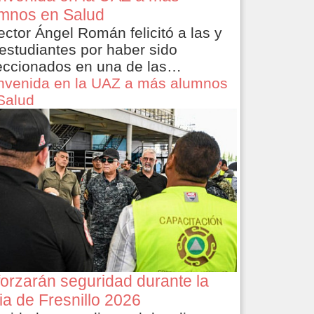
mnos en Salud
rector Ángel Román felicitó a las y
 estudiantes por haber sido
eccionados en una de las…
nvenida en la UAZ a más alumnos
Salud
orzarán seguridad durante la
ia de Fresnillo 2026