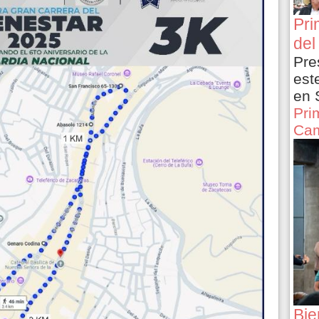
Pri
del
Pre
est
en 
Pri
Cam
Bie