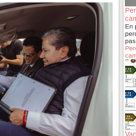
Per
cam
En 
per
pas
Per
cam
Van