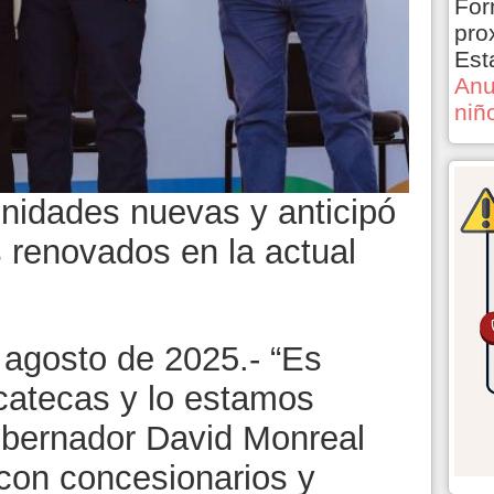
For
pro
Est
Anu
niñ
unidades nuevas y anticipó
s renovados en la actual
 agosto de 2025.- “Es
catecas y lo estamos
gobernador David Monreal
 con concesionarios y