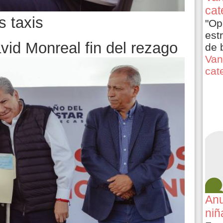
cat
s taxis
"Op
est
id Monreal fin del rezago
de 
Van
cat
Anu
niñ