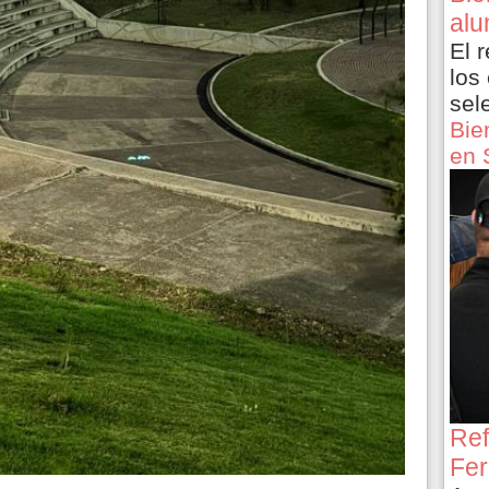
alu
El 
los
sel
Bie
en 
Ref
Fer