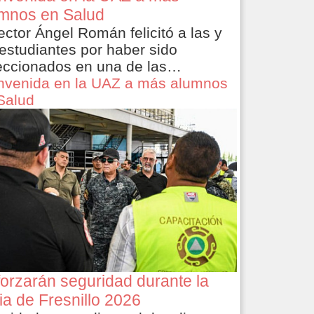
mnos en Salud
rector Ángel Román felicitó a las y
 estudiantes por haber sido
eccionados en una de las…
nvenida en la UAZ a más alumnos
Salud
orzarán seguridad durante la
ia de Fresnillo 2026