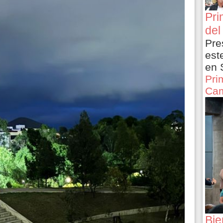
Pri
del
Pre
est
en 
Pri
Cam
Bie