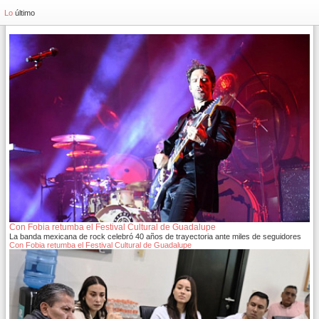
Lo
último
Con Fobia retumba el Festival Cultural de Guadalupe
La banda mexicana de rock celebró 40 años de trayectoria ante miles de seguidores
Con Fobia retumba el Festival Cultural de Guadalupe