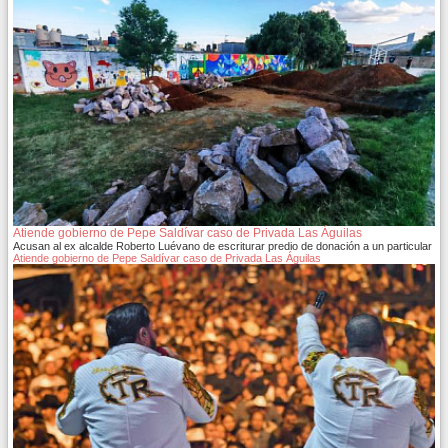
Atiende gobierno de Pepe Saldívar caso de Privada Las Águilas
Acusan al ex alcalde Roberto Luévano de escriturar predio de donación a un particular
Atiende gobierno de Pepe Saldívar caso de Privada Las Águilas