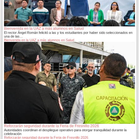
Bienvenida en la UAZ a más alumnos en Salud
El rector Ángel Román felicitó a las y los estudiantes por haber sido seleccionados en
una de las…
Bienvenida en la UAZ a más alumnos en Salud
Reforzarán seguridad durante la Feria de Fresnillo 2026
Autoridades coordinan el despliegue operativo para otorgar tranquilidad durante la
celebración
Reforzarán seguridad durante la Feria de Fresnillo 2026