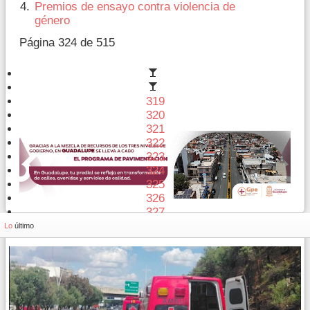
Premios de ensayo contra violencia de
género
Página 324 de 515
319
320
321
322
323
324
325
326
327
328
Lo
último