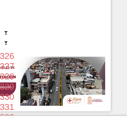
326
327
328
329
330
331
332