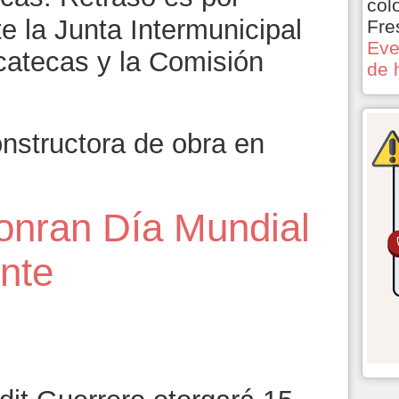
col
e la Junta Intermunicipal
Fre
Eve
catecas y la Comisión
de 
nstructora de obra en
onran Día Mundial
nte