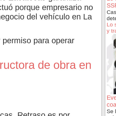
SSP
ctuó porque empresario no
Cas
egocio del vehículo en La
det
Lo 
y t
 permiso para operar
ructora de obra en
Eve
coa
Se 
cas. Retraso es por