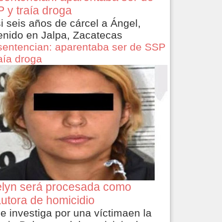
 y traía droga
i seis años de cárcel a Ángel,
enido en Jalpa, Zacatecas
sentencian: aparentaba ser de SSP
raía droga
lyn será procesada como
utora de homicidio
le investiga por una víctimaen la