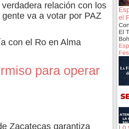
a verdadera relación con los
Esp
a gente va a votar por PAZ
el 
Con
El 
Boh
ía con el Ro en Alma
Esp
Fes
ermiso para operar
de Zacatecas garantiza
Lo 