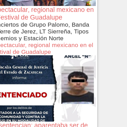
ectacular, regional mexicano en
Festival de Guadalupe
ciertos de Grupo Palomo, Banda
Terre de Jerez, LT Sierreña, Tipos
emios y Estación Norte
ectacular, regional mexicano en el
tival de Guadalupe
sentencian: aparentaba ser de