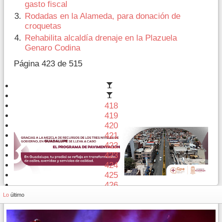
gasto fiscal
Rodadas en la Alameda, para donación de
croquetas
Rehabilita alcaldía drenaje en la Plazuela
Genaro Codina
Página 423 de 515
418
419
420
421
422
423
424
425
426
427
Lo
último