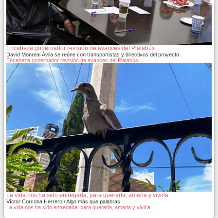
Encabeza gobernador revisión de avances del Platabús
David Monreal Ávila se reúne con transportistas y directivos del proyecto
Encabeza gobernador revisión de avances del Platabús
La vida nos ha sido entregada; para quererla, amarla y vivirla
Víctor Corcoba Herrero / Algo más que palabras
La vida nos ha sido entregada; para quererla, amarla y vivirla