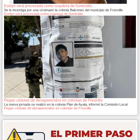
Evelyn será procesada como coautora de homicidio
Se le investiga por una víctimaen la colonia Balcones del municipio de Fresnillo
Evelyn será procesada como coautora de homicidio
Pegan cédulas de desaparecidos en colonias de Fresnillo
La nueva jornada se realizó en la colonia Plan de Ayala, informó la Comisión Local
Pegan cédulas de desaparecidos en colonias de Fresnillo