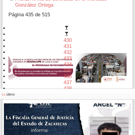
González Ortega
Página 435 de 515
430
431
432
433
434
435
436
437
438
439
Lo
último