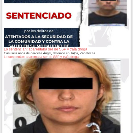
Lo sentencian: aparentaba ser de SSP y traía droga
Casi seis años de cárcel a Ángel, detenido en Jalpa, Zacatecas
Lo sentencian: aparentaba ser de SSP y traía droga