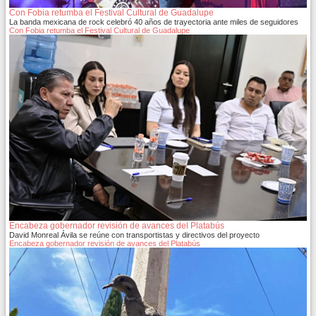
Con Fobia retumba el Festival Cultural de Guadalupe
La banda mexicana de rock celebró 40 años de trayectoria ante miles de seguidores
Con Fobia retumba el Festival Cultural de Guadalupe
Encabeza gobernador revisión de avances del Platabús
David Monreal Ávila se reúne con transportistas y directivos del proyecto
Encabeza gobernador revisión de avances del Platabús