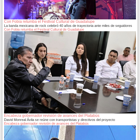
Con Fobia retumba el Festival Cultural de Guadalupe
La banda mexicana de rock celebró 40 años de trayectoria ante miles de seguidores
Con Fobia retumba el Festival Cultural de Guadalupe
Encabeza gobernador revisión de avances del Platabús
David Monreal Ávila se reúne con transportistas y directivos del proyecto
Encabeza gobernador revisión de avances del Platabús