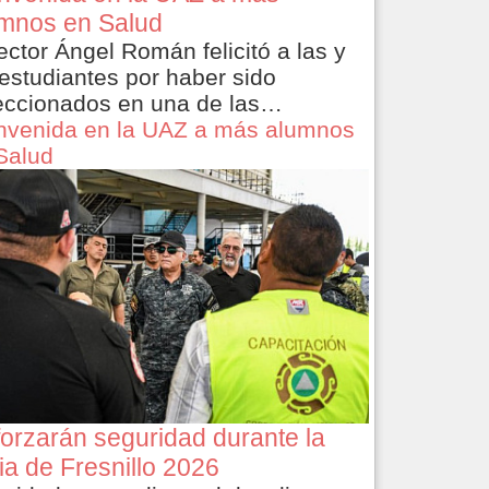
mnos en Salud
rector Ángel Román felicitó a las y
 estudiantes por haber sido
eccionados en una de las…
nvenida en la UAZ a más alumnos
Salud
orzarán seguridad durante la
ia de Fresnillo 2026