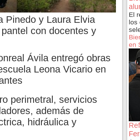
alu
El 
a Pinedo y Laura Elvia
los
pantel con docentes y
sel
Bie
en 
nreal Ávila entregó obras
escuela Leona Vicario en
iantes
o perimetral, servicios
ndadores, además de
trica, hidráulica y
Ref
Fer