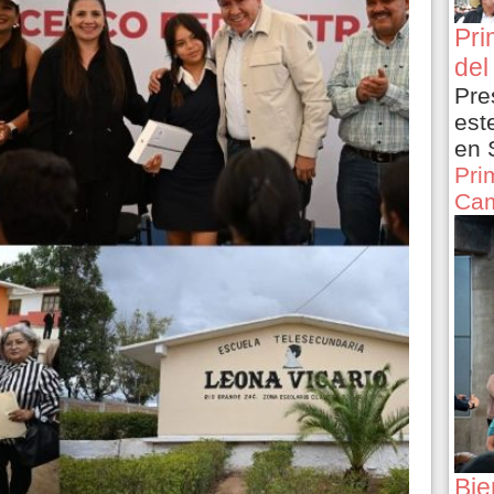
Pri
del
Pre
est
en 
Pri
Cam
Bie