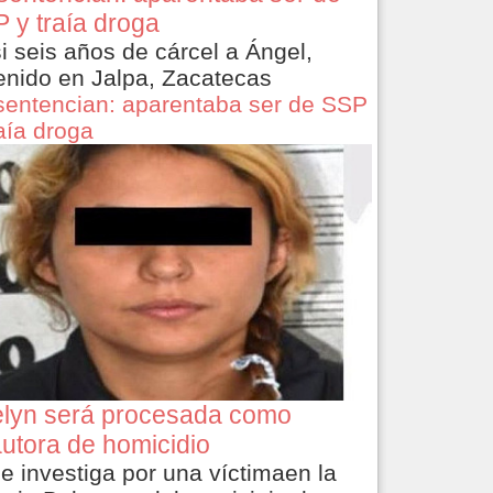
 y traía droga
i seis años de cárcel a Ángel,
enido en Jalpa, Zacatecas
sentencian: aparentaba ser de SSP
raía droga
lyn será procesada como
utora de homicidio
le investiga por una víctimaen la