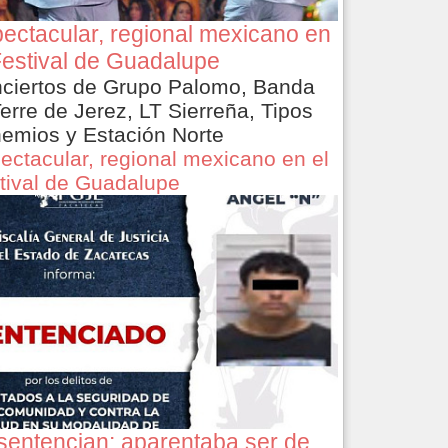
ectacular, regional mexicano en
Festival de Guadalupe
ciertos de Grupo Palomo, Banda
Terre de Jerez, LT Sierreña, Tipos
emios y Estación Norte
ectacular, regional mexicano en el
tival de Guadalupe
sentencian: aparentaba ser de