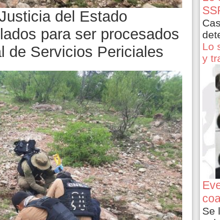
SSP
Justicia del Estado
Cas
llados para ser procesados
det
Lo 
l de Servicios Periciales
y t
Eve
coa
Se 