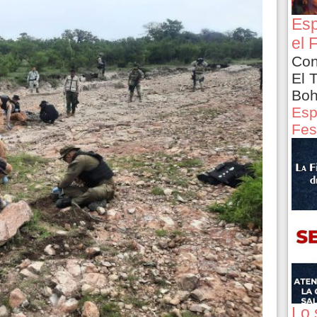
Esp
el 
Con
El 
Boh
Esp
Fes
Lo 