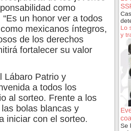
SSP
sponsabilidad como
Cas
“Es un honor ver a todos
det
r como mexicanos íntegros,
Lo 
y t
uosos de los derechos
tirá fortalecer su valor
l Lábaro Patrio y
nvenida a todos los
io al sorteo. Frente a los
 las bolas blancas y
Eve
 iniciar con el sorteo.
coa
Se 