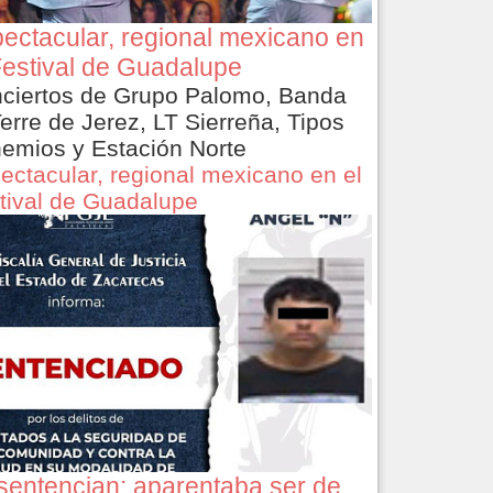
ectacular, regional mexicano en
Festival de Guadalupe
ciertos de Grupo Palomo, Banda
Terre de Jerez, LT Sierreña, Tipos
emios y Estación Norte
ectacular, regional mexicano en el
tival de Guadalupe
sentencian: aparentaba ser de