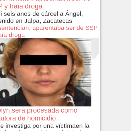
 y traía droga
i seis años de cárcel a Ángel,
enido en Jalpa, Zacatecas
sentencian: aparentaba ser de SSP
raía droga
lyn será procesada como
utora de homicidio
le investiga por una víctimaen la