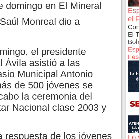
te domingo en El Mineral
Esp
el 
, Saúl Monreal dio a
Con
El 
Boh
Esp
omingo, el presidente
Fes
 Ávila asistió a las
asio Municipal Antonio
ás de 500 jóvenes se
 cabo la ceremonia del
itar Nacional clase 2003 y
a respuesta de los jóvenes
Lo 