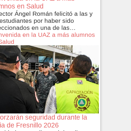
mnos en Salud
rector Ángel Román felicitó a las y
 estudiantes por haber sido
eccionados en una de las…
nvenida en la UAZ a más alumnos
Salud
orzarán seguridad durante la
ia de Fresnillo 2026