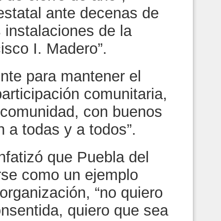
estatal ante decenas de
 instalaciones de la
isco I. Madero”.
ente para mantener el
participación comunitaria,
a comunidad, con buenos
n a todas y a todos”.
nfatizó que Puebla del
rse como un ejemplo
 organización, “no quiero
onsentida, quiero que sea