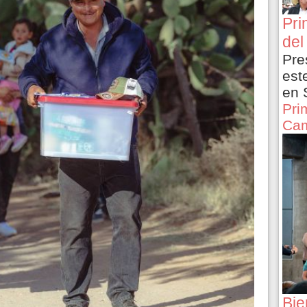
Pri
del
Pre
est
en 
Pri
Cam
Bie