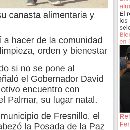
alu
su canasta alimentaria y
El 
los
sel
Bie
í a hacer de la comunidad
en 
limpieza, orden y bienestar
ido si no se pone al
señaló el Gobernador David
otivo encuentro con
l Palmar, su lugar natal.
unicipio de Fresnillo, el
Ref
Fer
abezó la Posada de la Paz