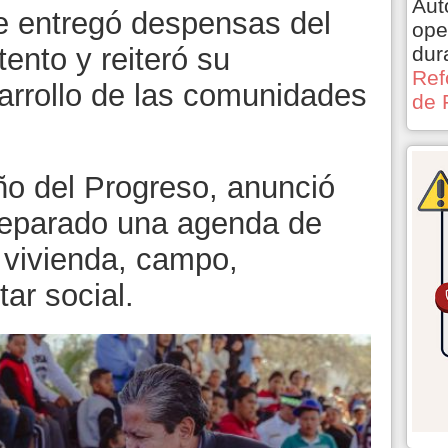
Aut
ue entregó despensas del
ope
dur
nto y reiteró su
Ref
rrollo de las comunidades
de 
o del Progreso, anunció
reparado una agenda de
 vivienda, campo,
tar social.